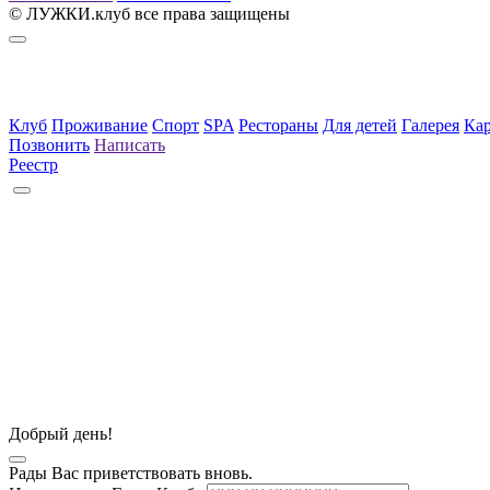
© ЛУЖКИ.клуб все права защищены
Политика обработки
персональных данных
Запись в реестре средств размещения
Клуб
Проживание
Спорт
SPA
Рестораны
Для детей
Галерея
Кар
Позвонить
Написать
Реестр
Добрый день!
Рады Вас приветствовать вновь.